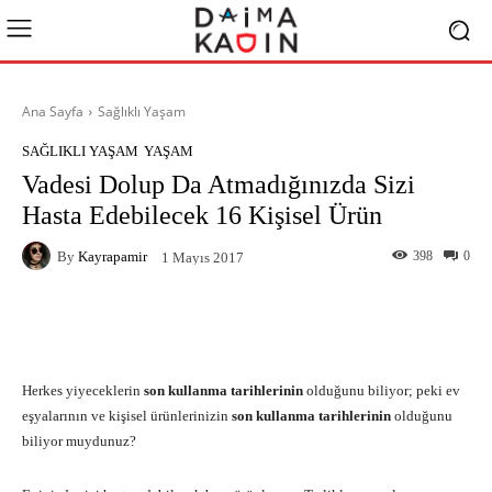
Ana Sayfa
Sağlıklı Yaşam
SAĞLIKLI YAŞAM
YAŞAM
Vadesi Dolup Da Atmadığınızda Sizi
Hasta Edebilecek 16 Kişisel Ürün
By
Kayrapamir
398
0
1 Mayıs 2017
Facebook
X
Pinterest
What
Herkes yiyeceklerin
son kullanma tarihlerinin
olduğunu biliyor; peki ev
eşyalarının ve kişisel ürünlerinizin
son kullanma tarihlerinin
olduğunu
biliyor muydunuz?