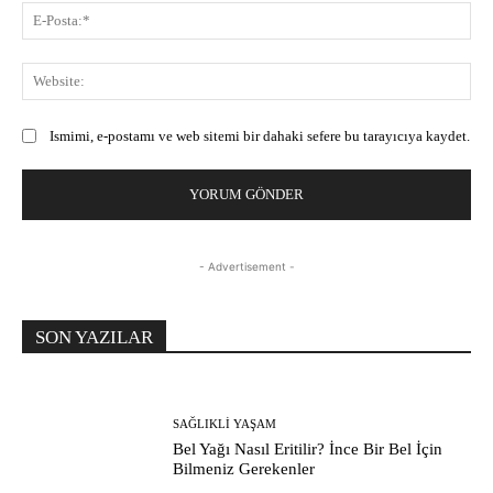
E-
Pos
Web
Ismimi, e-postamı ve web sitemi bir dahaki sefere bu tarayıcıya kaydet.
- Advertisement -
SON YAZILAR
SAĞLIKLI YAŞAM
Bel Yağı Nasıl Eritilir? İnce Bir Bel İçin
Bilmeniz Gerekenler