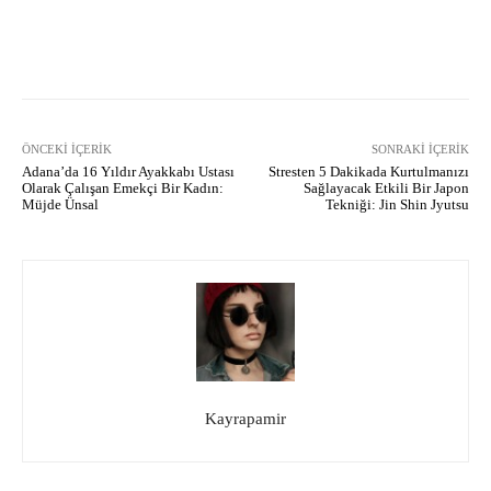
Facebook
X
Pinterest
What
ÖNCEKI İÇERIK
SONRAKI İÇERIK
Adana’da 16 Yıldır Ayakkabı Ustası
Stresten 5 Dakikada Kurtulmanızı
Olarak Çalışan Emekçi Bir Kadın:
Sağlayacak Etkili Bir Japon
Müjde Ünsal
Tekniği: Jin Shin Jyutsu
Kayrapamir