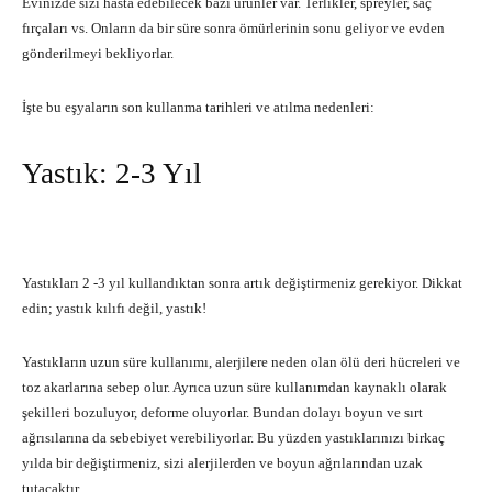
Evinizde sizi hasta edebilecek bazı ürünler var. Terlikler, spreyler, saç
fırçaları vs. Onların da bir süre sonra ömürlerinin sonu geliyor ve evden
gönderilmeyi bekliyorlar.
İşte bu eşyaların son kullanma tarihleri ve atılma nedenleri:
Yastık: 2-3 Yıl
Yastıkları 2 -3 yıl kullandıktan sonra artık değiştirmeniz gerekiyor. Dikkat
edin; yastık kılıfı değil, yastık!
Yastıkların uzun süre kullanımı, alerjilere neden olan ölü deri hücreleri ve
toz akarlarına sebep olur. Ayrıca uzun süre kullanımdan kaynaklı olarak
şekilleri bozuluyor, deforme oluyorlar. Bundan dolayı boyun ve sırt
ağrısılarına da sebebiyet verebiliyorlar. Bu yüzden yastıklarınızı birkaç
yılda bir değiştirmeniz, sizi alerjilerden ve boyun ağrılarından uzak
tutacaktır.