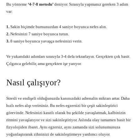
Bu yönteme
‘4-7-8 metodu’
deniyor. Sırasıyla yapmanız gereken 3 adım
var:
1.
Sakin biçimde burnunuzdan 4 saniye boyunca nefes alın.
2.
Nefesinizi 7 saniye boyunca tutun.
3.
8 saniye boyunca yavaşça nefesinizi verin.
Ve yukarıdaki adımları sırasıyla 3-4 defa tekrarlayın. Gerçekten çok basit.
Çılgınca gelebilir, ama gerçekten işe yarıyor.
Nasıl çalışıyor?
Stresli ve endişeli olduğunuzda kanınızdaki adrenalin miktarı artar. Daha
hızlı nefes alıp verirsiniz. Bu nefes egzersizi bir çeşit sakinleştirici
görevinde. Nefesinizi kasıtlı olarak bu şekilde yavaşlatmak, kalbinizin
ritmini yavaşlatıyor ve sizi sakinleştiriyor. Aslında olay tamamen basit bir
fizyolojiden ibaret. Aynı egzersiz, aynı zamanda sizi solunumunuza
yoğunlaştırarak zihninizi de sakinleştirmeye yardımcı oluyor.