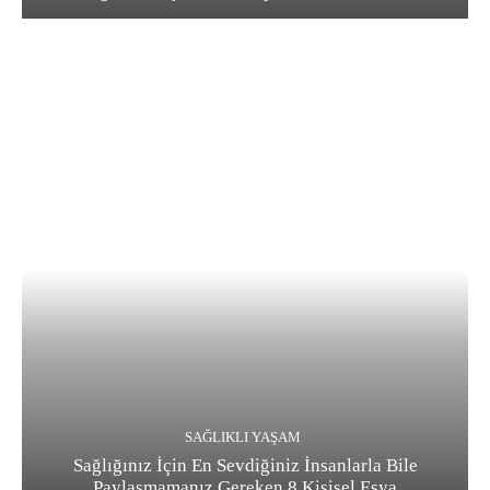
SAĞLIKLI YAŞAM
Sağlığınız İçin En Sevdiğiniz İnsanlarla Bile
Paylaşmamanız Gereken 8 Kişisel Eşya