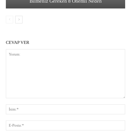
Bilmeniz Gereken 8 Önemli Neden
CEVAP VER
Yorum:
İsi
E-
Pos