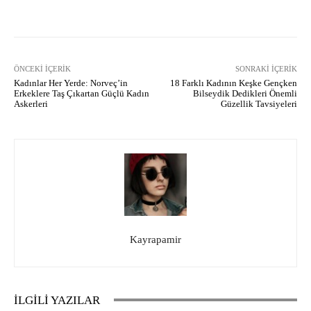
Facebook
X
Pinterest
What
ÖNCEKI İÇERIK
SONRAKI İÇERIK
Kadınlar Her Yerde: Norveç’in
18 Farklı Kadının Keşke Gençken
Erkeklere Taş Çıkartan Güçlü Kadın
Bilseydik Dedikleri Önemli
Askerleri
Güzellik Tavsiyeleri
Kayrapamir
İLGİLİ YAZILAR