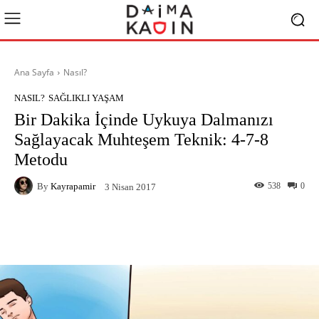
Ana Sayfa
Nasıl?
NASIL?
SAĞLIKLI YAŞAM
Bir Dakika İçinde Uykuya Dalmanızı
Sağlayacak Muhteşem Teknik: 4-7-8
Metodu
By
Kayrapamir
538
0
3 Nisan 2017
Facebook
X
Pinterest
What