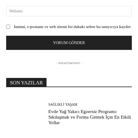
Web
Ismimi, e-postamı ve web sitemi bir dahaki sefere bu tarayıcıya kaydet.
- Advertisement -
SON YAZILAR
SAĞLIKLI YAŞAM
Evde Yağ Yakıcı Egzersiz Programı:
Sıkılaşmak ve Forma Girmek İçin En Etkili
Yollar