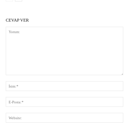
CEVAP VER
Yorum:
İsi
E-
Pos
Web