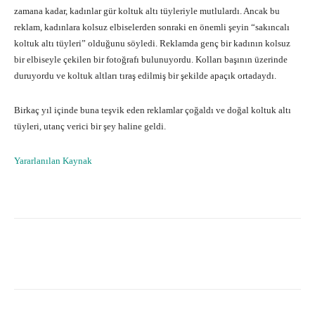
zamana kadar, kadınlar gür koltuk altı tüyleriyle mutlulardı. Ancak bu
reklam, kadınlara kolsuz elbiselerden sonraki en önemli şeyin “sakıncalı
koltuk altı tüyleri” olduğunu söyledi. Reklamda genç bir kadının kolsuz
bir elbiseyle çekilen bir fotoğrafı bulunuyordu. Kolları başının üzerinde
duruyordu ve koltuk altları tıraş edilmiş bir şekilde apaçık ortadaydı.
Birkaç yıl içinde buna teşvik eden reklamlar çoğaldı ve doğal koltuk altı
tüyleri, utanç verici bir şey haline geldi.
Yararlanılan Kaynak
Facebook
X
Pinterest
What