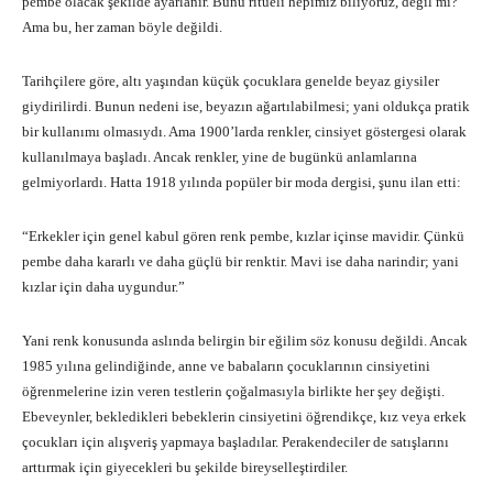
pembe olacak şekilde ayarlanır. Bunu ritüeli hepimiz biliyoruz, değil mi?
Ama bu, her zaman böyle değildi.
Tarihçilere göre, altı yaşından küçük çocuklara genelde beyaz giysiler
giydirilirdi. Bunun nedeni ise, beyazın ağartılabilmesi; yani oldukça pratik
bir kullanımı olmasıydı. Ama 1900’larda renkler, cinsiyet göstergesi olarak
kullanılmaya başladı. Ancak renkler, yine de bugünkü anlamlarına
gelmiyorlardı. Hatta 1918 yılında popüler bir moda dergisi, şunu ilan etti:
“Erkekler için genel kabul gören renk pembe, kızlar içinse mavidir. Çünkü
pembe daha kararlı ve daha güçlü bir renktir. Mavi ise daha narindir; yani
kızlar için daha uygundur.”
Yani renk konusunda aslında belirgin bir eğilim söz konusu değildi. Ancak
1985 yılına gelindiğinde, anne ve babaların çocuklarının cinsiyetini
öğrenmelerine izin veren testlerin çoğalmasıyla birlikte her şey değişti.
Ebeveynler, bekledikleri bebeklerin cinsiyetini öğrendikçe, kız veya erkek
çocukları için alışveriş yapmaya başladılar. Perakendeciler de satışlarını
arttırmak için giyecekleri bu şekilde bireyselleştirdiler.