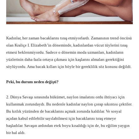
Kadınlar, her zaman bacaklarını tıraş etmiyorlardı. Zamanının trend öncüsü
olan Kraliçe I. Elizabeth’in döneminde, kadınlardan vücut tüylerini tıraş
etmesi beklenmiyordu. Sadece o dönemin moda uzmanları, kadınların
yüzlerinin daha fazla ortaya çıkması için kaşlarını almaları gerektiğini
söylüyordu. Ama bacak kılları için böyle bir gereklilik söz konusu değildi.
Peki, bu durum neden değişti?
2. Dünya Savaşı sırasında hükümet, naylon imalatını ordu ihtiyacı için
kullanmak zorundaydı. Bu nedenle kadınlar naylon çorap sıkıntısı çektiler.
Bu kıtlık yüzünden de bacaklarını açmak zorunda kaldılar. Ve sosyal
açıdan kabul edilebilir sayılabilmesi için bacaklarını tıraş etmeye
başladılar. Savaşın ardından etek boyu kısaldığı için de, bu eğilim yaygın
bir hal aldı.