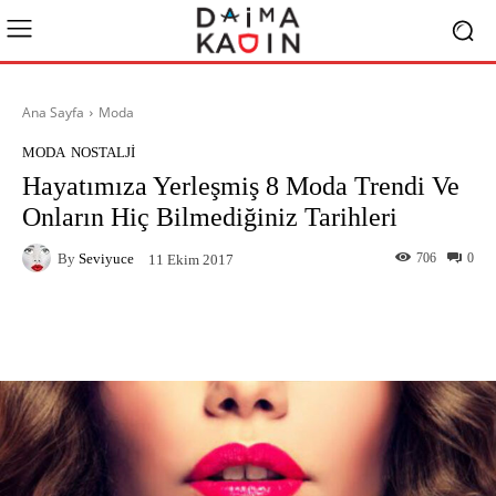
Ana Sayfa
Moda
MODA
NOSTALJI
Hayatımıza Yerleşmiş 8 Moda Trendi Ve
Onların Hiç Bilmediğiniz Tarihleri
By
Seviyuce
706
0
11 Ekim 2017
Facebook
X
Pinterest
What