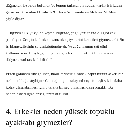
düğmeleri ise solda bulunur. Ve bunun tarihsel bir nedeni vardır. Bir kadın
giyim markası olan Elizabeth & Clarke’nin yaratıcısı Melanie M. Moore
şöyle diyor:
“Düğmeler 13. yüzyılda keşfedildiğinde, çoğu yeni teknoloji gibi çok
pahalıydı. Zengin kadınlar o zamanlar giysilerini kendileri giymezlerdi. Bu
iş, hizmetçilerinin sorumluluğundaydı. Ve çoğu insanın sağ elini
kullanması nedeniyle, gömleğin düğmelerinin rahat iliklenmesi için
düğmeler sol tarafa dikilirdi.”
Erkek gömleklerine gelince, moda tarihçisi Chloe Chapin bunun askeri bir
nedeni olduğu söylüyor. Gömleğin içine sıkıştırılmış bir ateşli silaha daha
kolay ulaşılabilmesi için o tarafta bir şey olmaması daha pratikti. Bu
nedenle de düğmeler sağ tarafa dikilirdi.
4. Erkekler neden yüksek topuklu
ayakkabı giymezler?